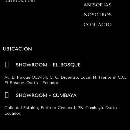
a
k
p
outlook.com
ASESORÍAS
m
NOSOTROS
CONTACTO
UBICACIÓN
SHOWROOM - EL BOSQUE
Av. El Parque OE7-154, C. C. Dicentro. Local 14. Frente al C.C.
El Bosque. Quito - Ecuador.
SHOWROOM - CUMBAYÁ
Calle del Establo, Edificio Cemacol, PB. Cumbayá. Quito -
Ecuador.