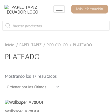
Ir
Ordenado
por
al
Más información
los
contenido
últimos
Búsqueda
de
productos
Inicio
/
PAPEL TAPIZ
/
POR COLOR
/ PLATEADO
PLATEADO
Mostrando los 17 resultados
Wallpaper A78001