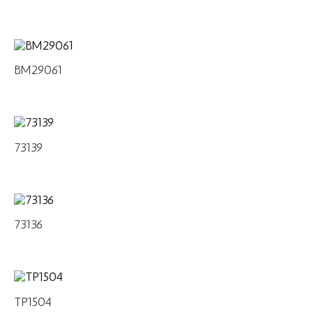
BM29061
73139
73136
TP1504