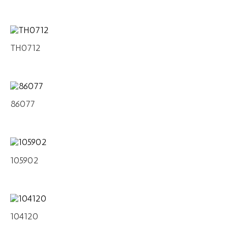
TH0712
86077
105902
104120