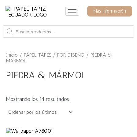
Ir
Ordenado
por
al
Más información
los
contenido
últimos
Búsqueda
de
productos
Inicio
/
PAPEL TAPIZ
/
POR DISEÑO
/ PIEDRA &
MÁRMOL
PIEDRA & MÁRMOL
Mostrando los 14 resultados