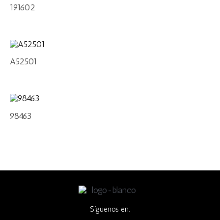
191602
A52501
98463
Síguenos en: