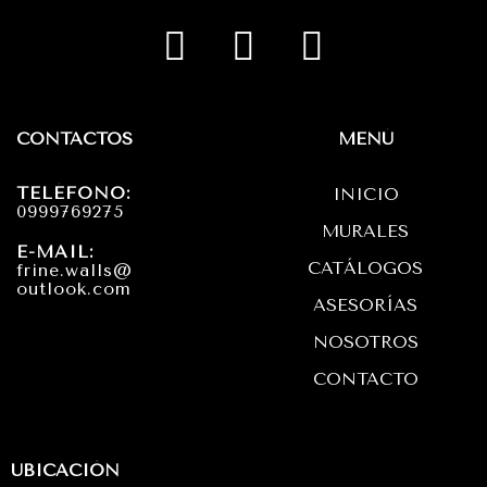
I
F
W
n
a
h
s
c
a
t
e
t
CONTACTOS
MENÚ
a
b
s
TELÉFONO:
INICIO
g
o
a
0999769275
MURALES
r
o
p
E-MAIL:
CATÁLOGOS
frine.walls@
a
k
p
outlook.com
ASESORÍAS
m
NOSOTROS
CONTACTO
UBICACIÓN