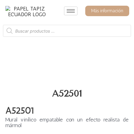
Ir
al
Más información
contenido
Búsqueda
de
productos
A52501
A52501
Mural vinílico empatable con un efecto realista de
mármol