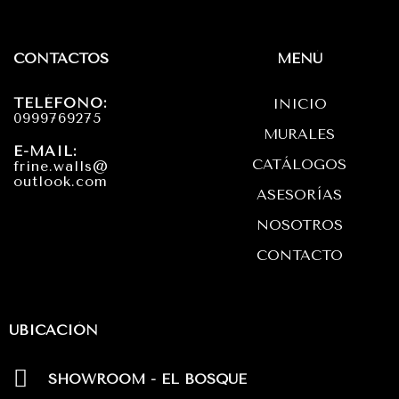
s
c
a
t
e
t
CONTACTOS
MENÚ
a
b
s
TELÉFONO:
INICIO
g
o
a
0999769275
MURALES
r
o
p
E-MAIL:
CATÁLOGOS
frine.walls@
a
k
p
outlook.com
ASESORÍAS
m
NOSOTROS
CONTACTO
UBICACIÓN
SHOWROOM - EL BOSQUE