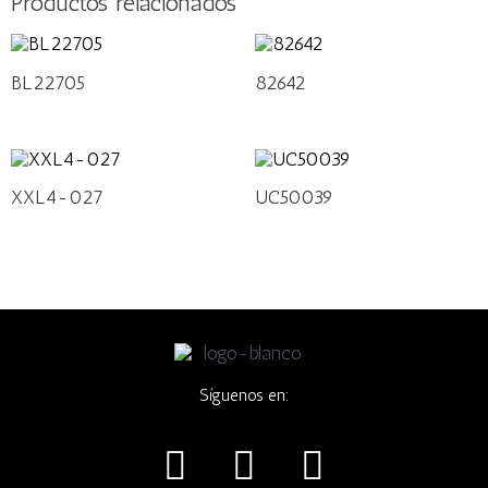
Productos relacionados
BL22705
82642
XXL4-027
UC50039
Síguenos en:
I
F
W
n
a
h