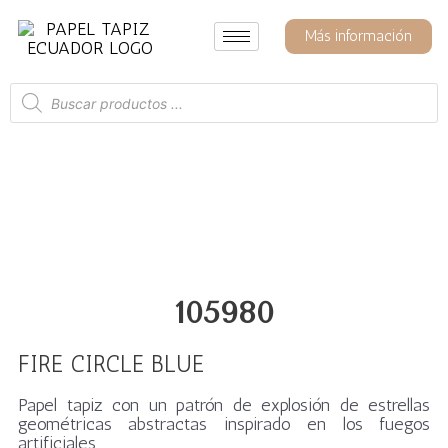
Ir
al
Más información
contenido
Búsqueda
de
productos
105980
FIRE CIRCLE BLUE
Papel tapiz con
un patrón de explosión de estrellas
geométricas abstractas inspirado en los fuegos
artificiales