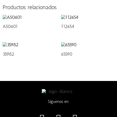
Productos relacionados
A50601
112654
35982
65590
Síguenos en:
I
F
W