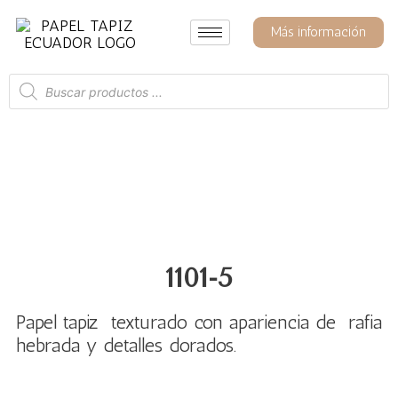
Ir
al
Más información
contenido
Búsqueda
de
productos
1101-5
Papel tapiz texturado con apariencia de rafia
hebrada y detalles dorados.