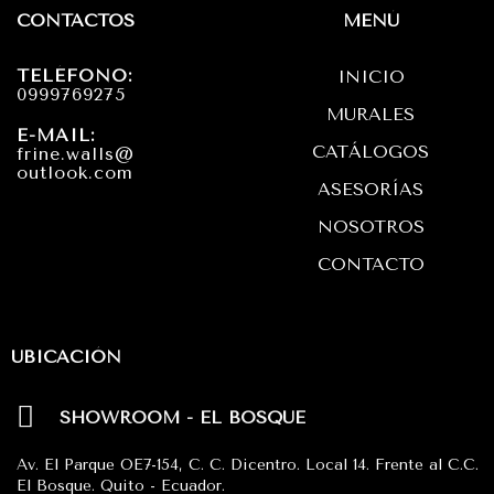
t
e
t
CONTACTOS
MENÚ
a
b
s
TELÉFONO:
INICIO
g
o
a
0999769275
MURALES
r
o
p
E-MAIL:
CATÁLOGOS
frine.walls@
a
k
p
outlook.com
ASESORÍAS
m
NOSOTROS
CONTACTO
UBICACIÓN
SHOWROOM - EL BOSQUE
Av. El Parque OE7-154, C. C. Dicentro. Local 14. Frente al C.C.
El Bosque. Quito - Ecuador.