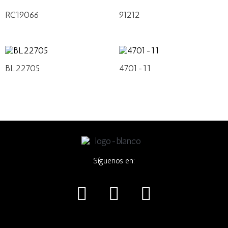
RC19066
91212
BL22705
4701-11
Síguenos en:
I
F
W
n
a
h
s
c
a