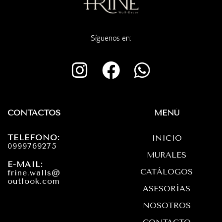
Síguenos en:
I
F
W
n
a
h
s
c
a
t
e
t
CONTACTOS
MENÚ
a
b
s
TELÉFONO:
INICIO
g
o
a
0999769275
MURALES
r
o
p
E-MAIL:
CATÁLOGOS
frine.walls@
a
k
p
outlook.com
ASESORÍAS
m
NOSOTROS