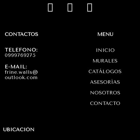
I
F
W
n
a
h
s
c
a
t
e
t
CONTACTOS
MENÚ
a
b
s
TELÉFONO:
INICIO
g
o
a
0999769275
MURALES
r
o
p
E-MAIL:
CATÁLOGOS
frine.walls@
a
k
p
outlook.com
ASESORÍAS
m
NOSOTROS
CONTACTO
UBICACIÓN