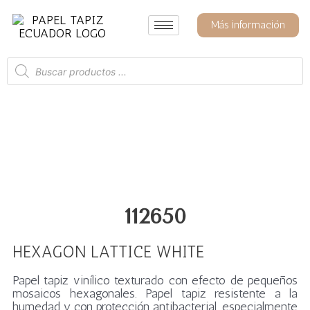
Ir
al
Más información
contenido
Búsqueda
de
productos
112650
HEXAGON LATTICE WHITE
Papel tapiz vinílico texturado con efecto de pequeños
mosaicos hexagonales. Papel tapiz resistente a la
humedad y con protección antibacterial, especialmente