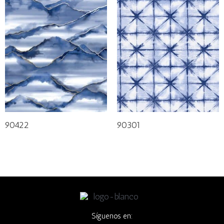
90422
90301
Síguenos en: