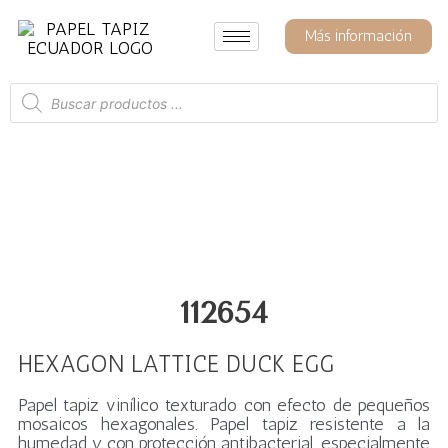
Ir
al
Más información
contenido
Búsqueda
de
productos
112654
HEXAGON LATTICE DUCK EGG
Papel tapiz vinílico texturado con efecto de pequeños
mosaicos hexagonales. Papel tapiz resistente a la
humedad y con protección antibacterial, especialmente