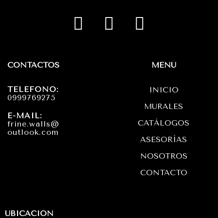
I
F
W
n
a
h
s
c
a
t
e
t
CONTACTOS
MENÚ
a
b
s
TELÉFONO:
INICIO
g
o
a
0999769275
MURALES
r
o
p
E-MAIL:
CATÁLOGOS
frine.walls@
a
k
p
outlook.com
ASESORÍAS
m
NOSOTROS
CONTACTO
UBICACIÓN