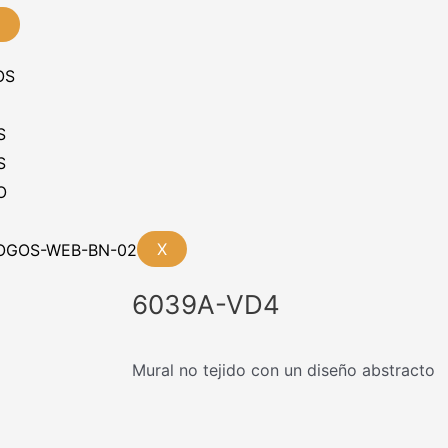
OS
S
S
O
X
6039A-VD4
Mural no tejido con un diseño abstracto