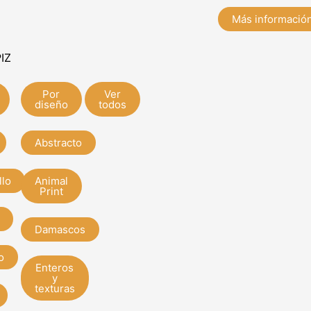
Más informació
IZ
Por
Ver
diseño
todos
Abstracto
llo
Animal
Print
Damascos
o
Enteros
y
texturas