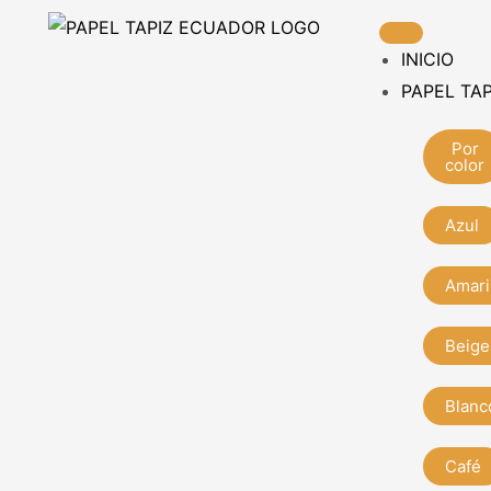
Ir
al
INICIO
contenido
PAPEL TAP
Por
color
Azul
Amari
Beige
Blanc
Café