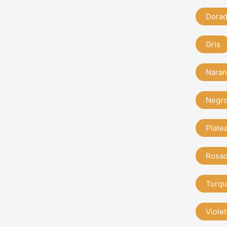
Dora
Gris
Naran
Negr
Plate
Rosa
Turqu
Violet