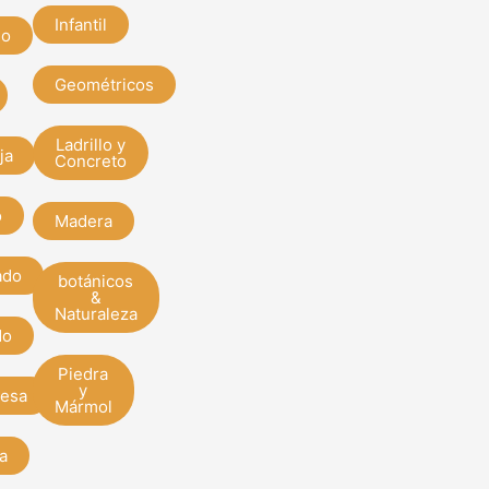
Infantil
do
Geométricos
Ladrillo y
ja
Concreto
o
Madera
ado
botánicos
&
Naturaleza
do
Piedra
y
esa
Mármol
a