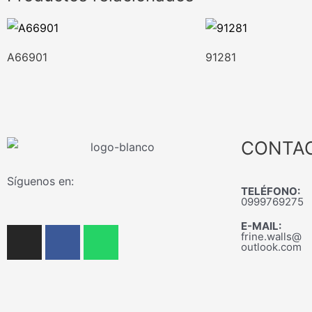
A66901
91281
CONTA
Síguenos en:
TELÉFONO:
0999769275
E-MAIL:
I
F
W
frine.walls@
n
a
h
outlook.com
s
c
a
t
e
t
a
b
s