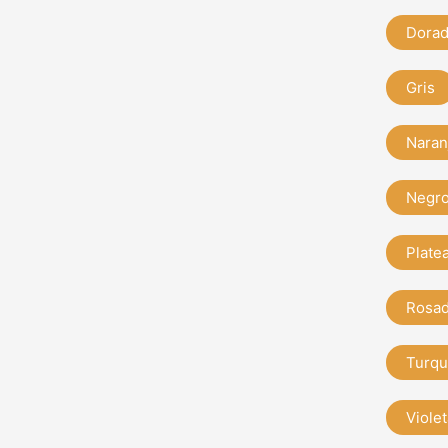
Dora
Gris
Naran
Negr
Plate
Rosa
Turqu
Violet