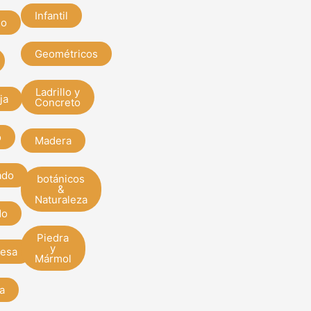
Infantil
do
Geométricos
Ladrillo y
ja
Concreto
o
Madera
ado
botánicos
&
Naturaleza
do
Piedra
y
esa
Mármol
a