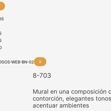
OS
S
S
O
X
8-703
Mural en una composición d
contorción, elegantes tonos
acentuar ambientes