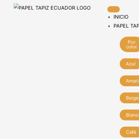
Ir
al
INICIO
contenido
PAPEL TAP
Por
color
Azul
Amari
Beige
Blanc
Café