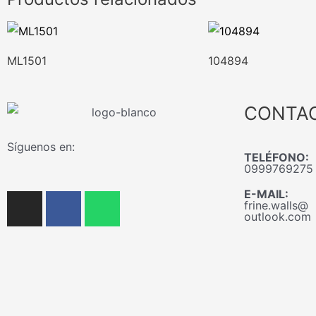
ML1501
104894
CONTA
Síguenos en:
TELÉFONO:
0999769275
E-MAIL:
I
F
W
frine.walls@
n
a
h
outlook.com
s
c
a
t
e
t
a
b
s
g
o
a
r
o
p