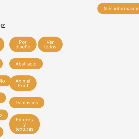
Más informació
IZ
Por
Ver
diseño
todos
Abstracto
llo
Animal
Print
Damascos
o
Enteros
y
texturas