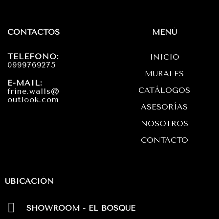
s
c
a
t
e
t
CONTACTOS
MENÚ
a
b
s
TELÉFONO:
INICIO
g
o
a
0999769275
MURALES
r
o
p
E-MAIL:
CATÁLOGOS
frine.walls@
a
k
p
outlook.com
ASESORÍAS
m
NOSOTROS
CONTACTO
UBICACIÓN
SHOWROOM - EL BOSQUE