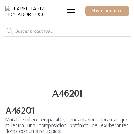
Ir
al
Más información
contenido
Búsqueda
de
productos
A46201
A46201
Mural vinílico empatable, encantador biorama que
muestra una composición botánica de exuberantes
flores con un aire tropical