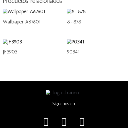
Productos relacionados
Wallpaper A67601
8-878
JF3903
90341
Síguenos en:
I
F
W
n
a
h