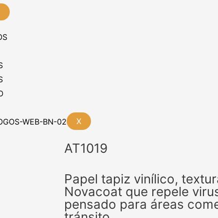
OS
S
S
O
X
AT1019
Papel tapiz vinílico, text
Novacoat que repele virus
pensado para áreas comer
tránsito.