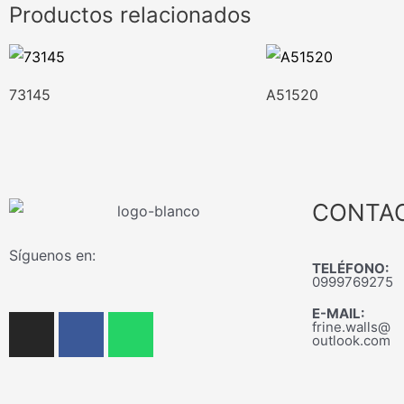
Productos relacionados
73145
A51520
CONTA
Síguenos en:
TELÉFONO:
0999769275
E-MAIL:
I
F
W
frine.walls@
n
a
h
outlook.com
s
c
a
t
e
t