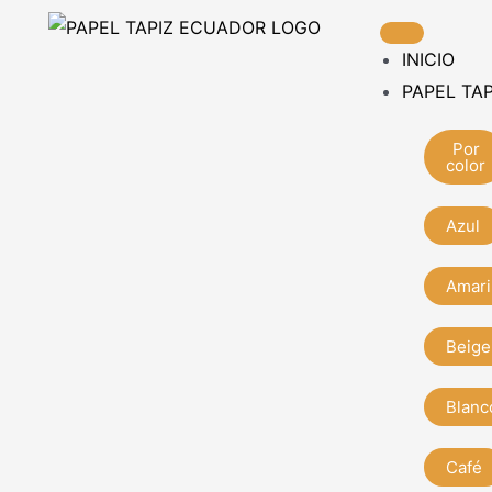
Ir
al
INICIO
contenido
PAPEL TAP
Por
color
Azul
Amari
Beige
Blanc
Café