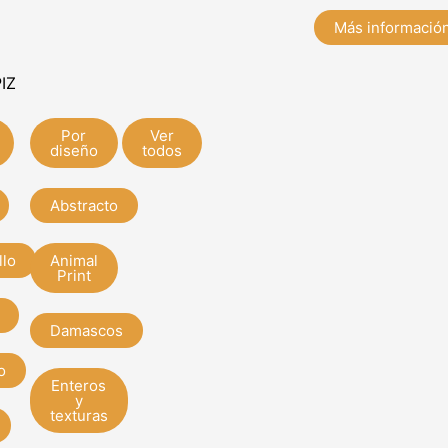
Más informació
IZ
Por
Ver
diseño
todos
Abstracto
llo
Animal
Print
Damascos
o
Enteros
y
texturas