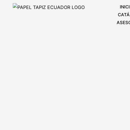
Ir
INIC
al
CATÁ
contenido
ASES