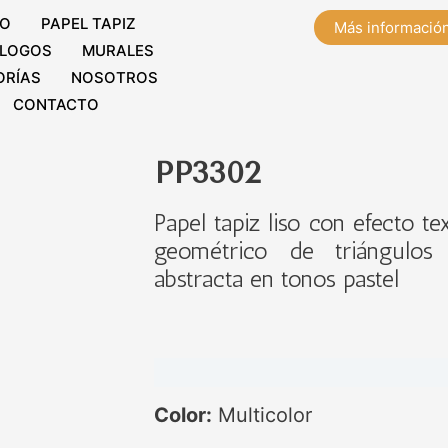
IO
PAPEL TAPIZ
Más informació
LOGOS
MURALES
ORÍAS
NOSOTROS
CONTACTO
PP3302
Papel tapiz liso con efecto te
geométrico de triángulos
abstracta en tonos pastel
Color:
Multicolor