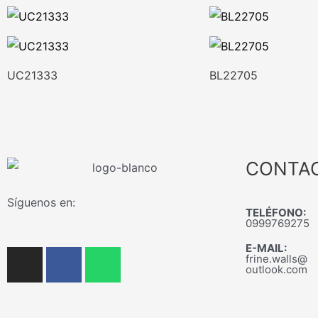
UC21333
BL22705
CONTA
Síguenos en:
TELÉFONO:
0999769275
E-MAIL:
I
F
W
frine.walls@
n
a
h
outlook.com
s
c
a
t
e
t