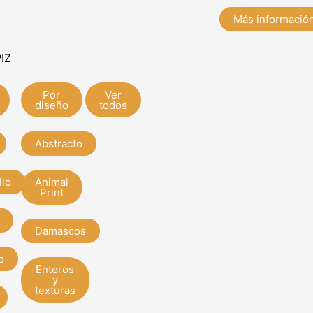
Más informació
IZ
Por
Ver
diseño
todos
Abstracto
llo
Animal
Print
Damascos
o
Enteros
y
texturas