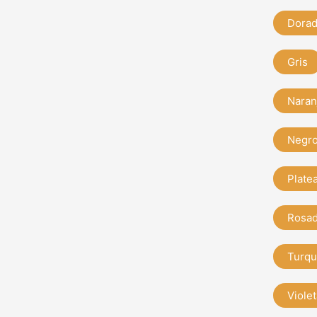
Dora
Gris
Naran
Negr
Plate
Rosa
Turqu
Violet