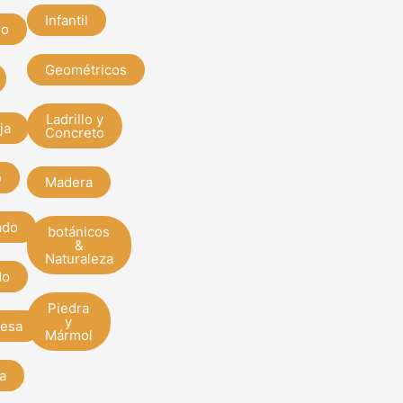
Infantil
do
Geométricos
Ladrillo y
ja
Concreto
o
Madera
ado
botánicos
&
Naturaleza
do
Piedra
y
esa
Mármol
a