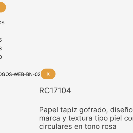
OS
S
S
O
X
RC17104
Papel tapiz gofrado, diseñ
marca y textura tipo piel 
circulares en tono rosa