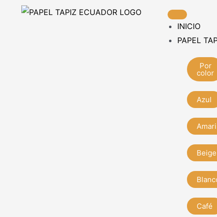
Ir
al
INICIO
contenido
PAPEL TAP
Por
color
Azul
Amari
Beige
Blanc
Café