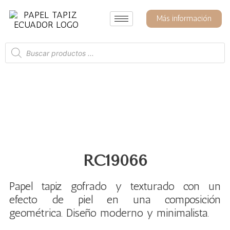
Ir
al
Más información
contenido
Búsqueda
de
productos
RC19066
Papel tapiz gofrado y texturado con un
efecto de piel en una composición
geométrica. Diseño moderno y minimalista.