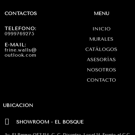
s
c
a
t
e
t
CONTACTOS
MENÚ
a
b
s
TELÉFONO:
INICIO
g
o
a
0999769275
MURALES
r
o
p
E-MAIL:
CATÁLOGOS
frine.walls@
a
k
p
outlook.com
ASESORÍAS
m
NOSOTROS
CONTACTO
UBICACIÓN
SHOWROOM - EL BOSQUE
Av. El Parque OE7-154, C. C. Dicentro. Local 14. Frente al C.C.