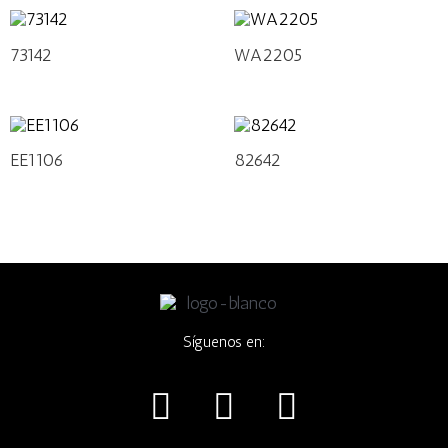
73142
WA2205
EE1106
82642
Síguenos en:
I
F
W
n
a
h