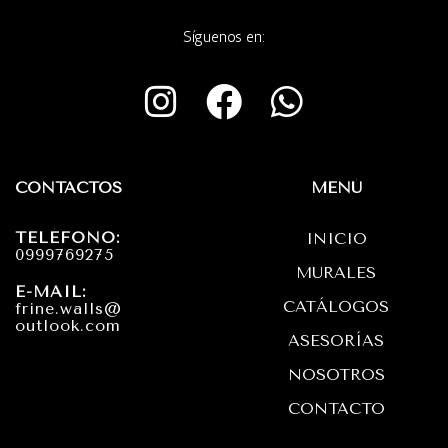
Síguenos en:
I
F
W
n
a
h
s
c
a
t
e
t
CONTACTOS
MENÚ
a
b
s
TELÉFONO:
INICIO
g
o
a
0999769275
MURALES
r
o
p
E-MAIL:
CATÁLOGOS
frine.walls@
a
k
p
outlook.com
ASESORÍAS
m
NOSOTROS
CONTACTO