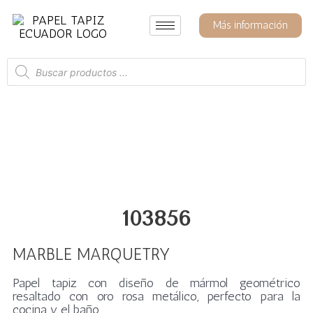
Ir
al
Más información
contenido
Búsqueda
de
productos
103856
MARBLE MARQUETRY
Papel tapiz con diseño
de mármol geométrico
resaltado con oro rosa metálico, perfecto para la
cocina y el baño.