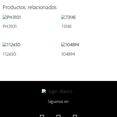
Productos relacionados
PH3101
73145
112650
104894
Síguenos en:
I
F
W