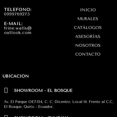
a
b
s
TELÉFONO:
INICIO
g
o
a
0999769275
MURALES
r
o
p
E-MAIL:
CATÁLOGOS
frine.walls@
a
k
p
outlook.com
ASESORÍAS
m
NOSOTROS
CONTACTO
UBICACIÓN
SHOWROOM - EL BOSQUE
Av. El Parque OE7-154, C. C. Dicentro. Local 14. Frente al C.C.
El Bosque. Quito - Ecuador.