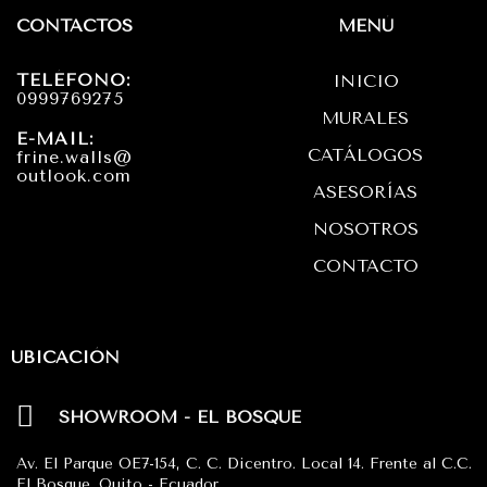
t
e
t
CONTACTOS
MENÚ
a
b
s
TELÉFONO:
INICIO
g
o
a
0999769275
MURALES
r
o
p
E-MAIL:
CATÁLOGOS
frine.walls@
a
k
p
outlook.com
ASESORÍAS
m
NOSOTROS
CONTACTO
UBICACIÓN
SHOWROOM - EL BOSQUE
Av. El Parque OE7-154, C. C. Dicentro. Local 14. Frente al C.C.
El Bosque. Quito - Ecuador.