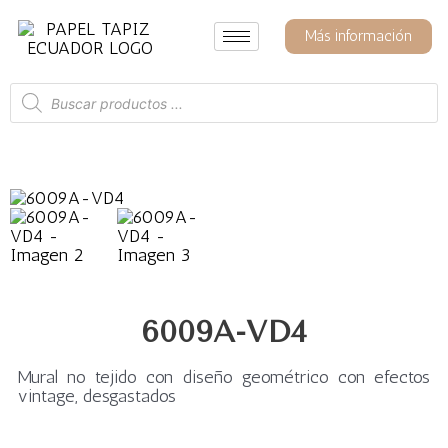
Ir
al
Más información
contenido
Búsqueda
de
productos
6009A-VD4
Mural no tejido con diseño geométrico con efectos
vintage, desgastados