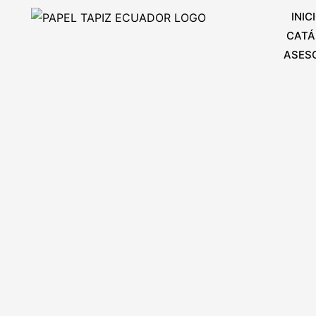
Ir
INIC
al
CATÁ
contenido
ASES