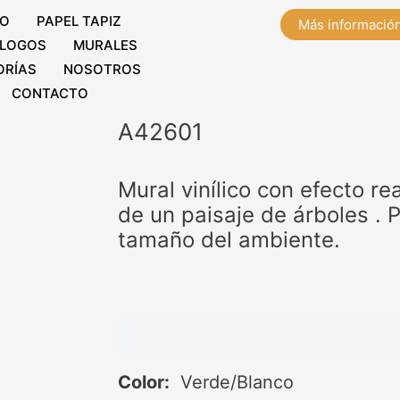
IO
PAPEL TAPIZ
Más informació
LOGOS
MURALES
ORÍAS
NOSOTROS
CONTACTO
A42601
Mural vinílico con efecto re
de un paisaje de árboles . P
tamaño del ambiente.
Descripción
Color:
Verde/Blanco