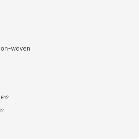
 non-woven
12