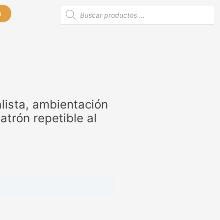
Búsqueda
n
de
productos
alista, ambientación
atrón repetible al