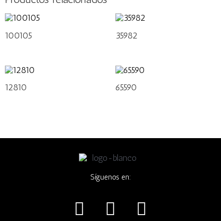
100105
35982
12810
65590
Síguenos en:
I
F
W
n
a
h