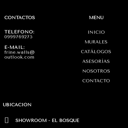
s
c
a
t
e
t
CONTACTOS
MENÚ
a
b
s
TELÉFONO:
INICIO
g
o
a
0999769275
MURALES
r
o
p
E-MAIL:
CATÁLOGOS
frine.walls@
a
k
p
outlook.com
ASESORÍAS
m
NOSOTROS
CONTACTO
UBICACIÓN
SHOWROOM - EL BOSQUE