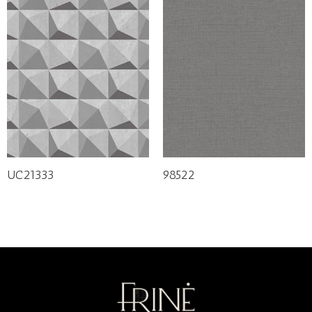
UC21333
98522