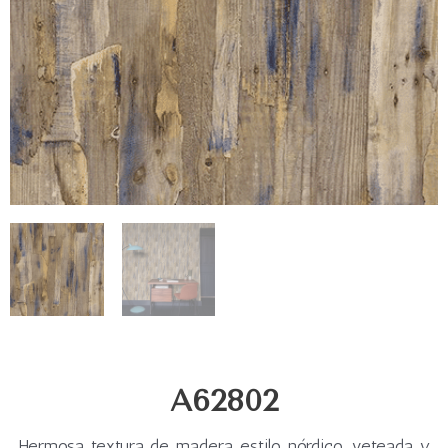
A62802
Hermosa textura de madera estilo nórdico, veteada y