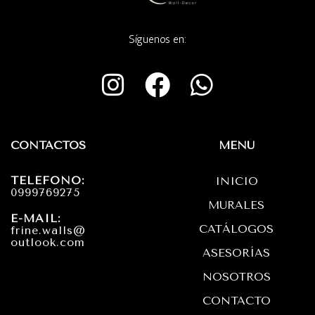
Síguenos en:
I
F
W
n
a
h
s
c
a
t
e
t
CONTACTOS
MENÚ
a
b
s
TELÉFONO:
INICIO
g
o
a
0999769275
MURALES
r
o
p
E-MAIL:
CATÁLOGOS
frine.walls@
a
k
p
outlook.com
ASESORÍAS
m
NOSOTROS
CONTACTO