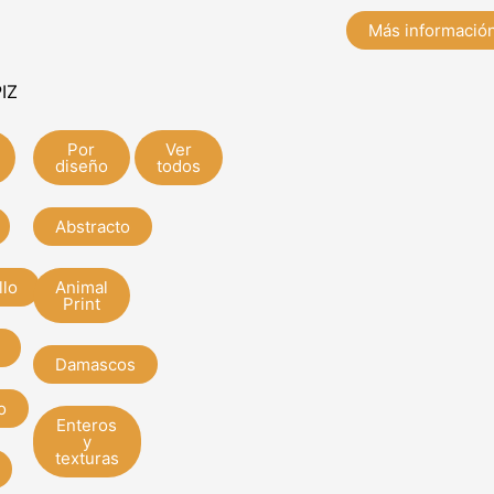
Más informació
IZ
Por
Ver
diseño
todos
Abstracto
llo
Animal
Print
Damascos
o
Enteros
y
texturas