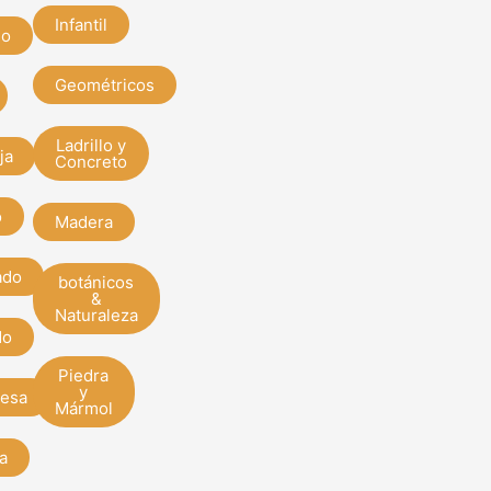
Infantil
do
Geométricos
Ladrillo y
ja
Concreto
o
Madera
ado
botánicos
&
Naturaleza
do
Piedra
y
esa
Mármol
a