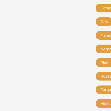
Dora
Gris
Naran
Negr
Plate
Rosa
Turqu
Violet