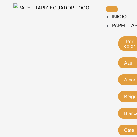
Ir
al
INICIO
contenido
PAPEL TAP
Por
color
Azul
Amari
Beige
Blanc
Café