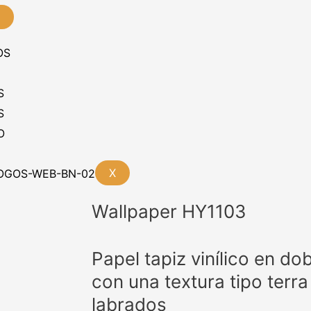
OS
S
S
O
X
Wallpaper HY1103
Papel tapiz vinílico en do
con una textura tipo ter
labrados