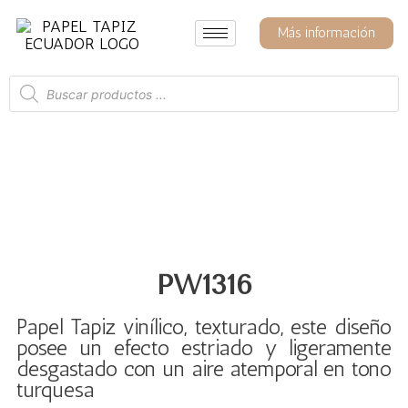
Ir
al
Más información
contenido
Búsqueda
de
productos
PW1316
Papel Tapiz vinílico, texturado, este diseño
posee un efecto estriado y ligeramente
desgastado con un aire atemporal en tono
turquesa