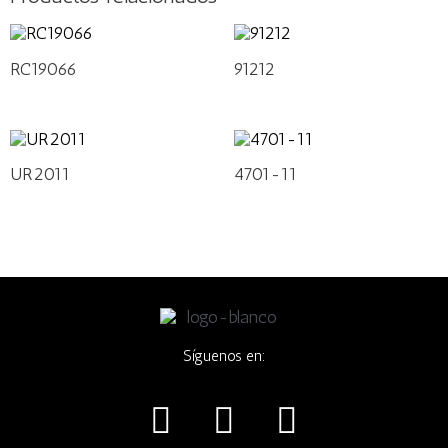
RC19066
91212
UR2011
4701-11
Síguenos en:
I
F
W
n
a
h