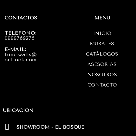
s
c
a
t
e
t
CONTACTOS
MENÚ
a
b
s
TELÉFONO:
INICIO
g
o
a
0999769275
MURALES
r
o
p
E-MAIL:
CATÁLOGOS
frine.walls@
a
k
p
outlook.com
ASESORÍAS
m
NOSOTROS
CONTACTO
UBICACIÓN
SHOWROOM - EL BOSQUE