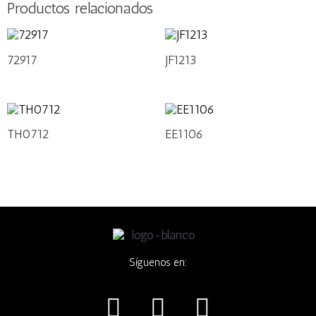
Productos relacionados
72917
JF1213
TH0712
EE1106
Síguenos en:
I
F
W