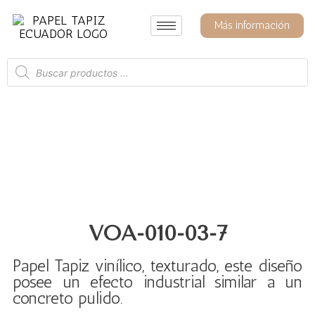
Ir
al
Más información
contenido
Búsqueda
de
productos
VOA-010-03-7
Papel Tapiz vinílico, texturado, este diseño
posee un efecto industrial similar a un
concreto pulido.