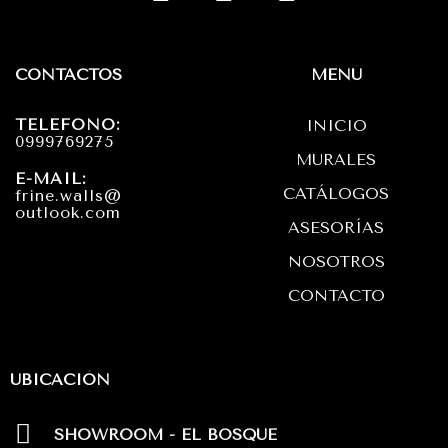
n
a
h
s
c
a
t
e
t
CONTACTOS
MENÚ
a
b
s
TELÉFONO:
INICIO
g
o
a
0999769275
MURALES
r
o
p
E-MAIL:
CATÁLOGOS
frine.walls@
a
k
p
outlook.com
ASESORÍAS
m
NOSOTROS
CONTACTO
UBICACIÓN
SHOWROOM - EL BOSQUE