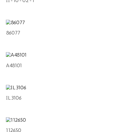
II-10-02-1
86077
A48101
IL3106
112650