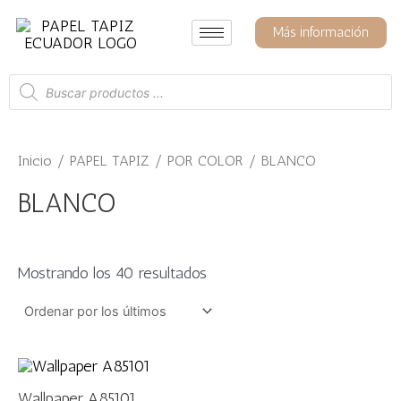
Ir
Ordenado
por
al
Más información
los
contenido
últimos
Búsqueda
de
productos
Inicio
/
PAPEL TAPIZ
/
POR COLOR
/ BLANCO
BLANCO
Mostrando los 40 resultados
Wallpaper A85101