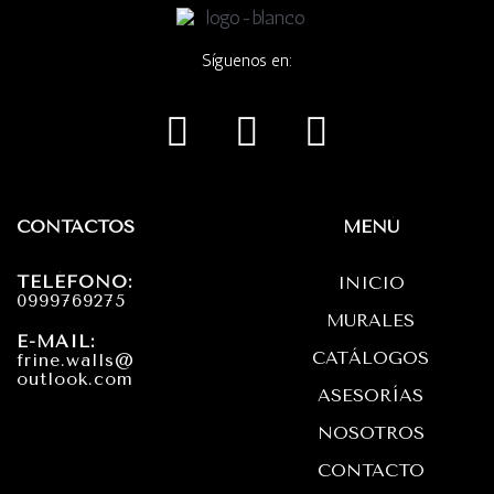
Síguenos en:
I
F
W
n
a
h
s
c
a
t
e
t
CONTACTOS
MENÚ
a
b
s
TELÉFONO:
INICIO
g
o
a
0999769275
MURALES
r
o
p
E-MAIL:
CATÁLOGOS
frine.walls@
a
k
p
outlook.com
ASESORÍAS
m
NOSOTROS
CONTACTO